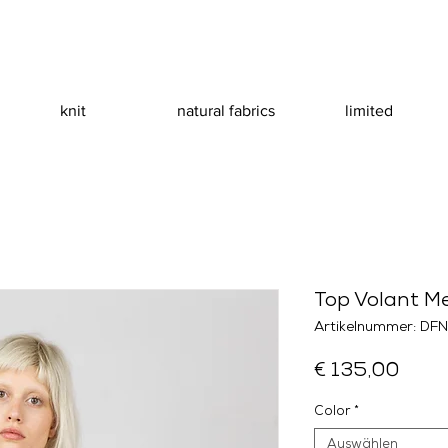
knit
natural fabrics
limited
Top Volant M
Artikelnummer: DF
Preis
€ 135,00
Color
*
Auswählen