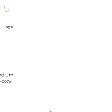
PDF
edium
N-007b